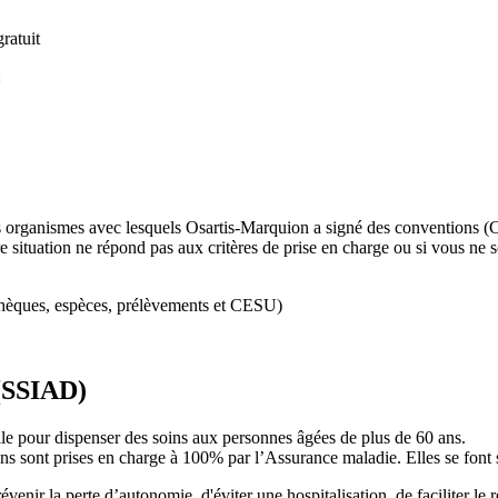
ratuit
:
rs organismes avec lesquels Osartis-Marquion a signé des convention
tre situation ne répond pas aux critères de prise en charge ou si vous 
chèques, espèces, prélèvements et CESU)
 (SSIAD)
ile pour dispenser des soins aux personnes âgées de plus de 60 ans.
ons sont prises en charge à 100% par l’Assurance maladie. Elles se font 
enir la perte d’autonomie, d'éviter une hospitalisation, de faciliter le 