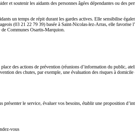
et soutenir les aidants des personnes âgées dépendantes ou des personn
 aidants un temps de répit durant les gardes actives. Elle sensibilise ég
geois (03 21 22 79 39) basée à Saint-Nicolas-lez-Arras, elle favorise l’éc
uté de Communes Osartis-Marquion.
ace des actions de prévention (réunions d’information du public, atelier
révention des chutes, par exemple, une évaluation des risques à domicil
s présenter le service, évaluer vos besoins, établir une proposition d’in
endez-vous