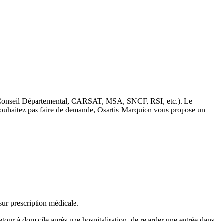
s (Conseil Départemental, CARSAT, MSA, SNCF, RSI, etc.). Le
ne souhaitez pas faire de demande, Osartis-Marquion vous propose un
sur prescription médicale.
retour à domicile après une hospitalisation, de retarder une entrée dans